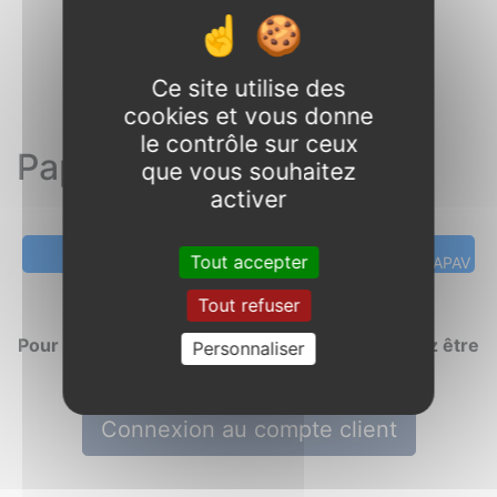
Ce site utilise des
cookies et vous donne
le contrôle sur ceux
Papaye avion Colombie
que vous souhaitez
activer
Tout accepter
réf : PAPAV
Tout refuser
Pour créer ou compléter votre devis vous devez être
Personnaliser
connecté
Connexion au compte client