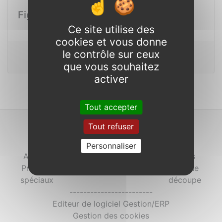
Figue Provence
Ce site utilise des
cookies et vous donne
le contrôle sur ceux
Consulter
que vous souhaitez
activer
Tout accepter
Remonter en haut de la page
Tout refuser
Notre blog
------------------------
Personnaliser
Accueil
Legumes
Fruits
Produits
Epicerie
Fraiche
spéciaux
découpe
------------------------
Editeur de logiciel Gestion/ERP
Gestion des cookies