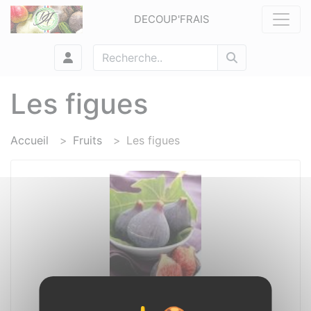
Panneau de gestion des cookies
DECOUP'FRAIS
Les figues
Accueil
Fruits
Les figues